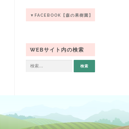
▼FACEBOOK【森の果樹園】
WEBサイト内の検索
検
索: