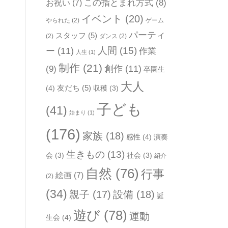
お祝い
(7)
この指とまれ方式
(8)
イベント
(20)
やられた
(2)
ゲーム
パーティ
スタッフ
(5)
(2)
ダンス
(2)
人間
(15)
ー
(11)
作業
人生
(1)
制作
(21)
(9)
創作
(11)
卒園生
大人
友だち
(5)
(4)
収穫
(3)
子ども
(41)
始まり
(1)
(176)
家族
(18)
感性
(4)
演奏
生きもの
(13)
会
(3)
社会
(3)
紹介
自然
(76)
行事
絵画
(7)
(2)
(34)
親子
(17)
設備
(18)
誕
遊び
(78)
運動
生会
(4)