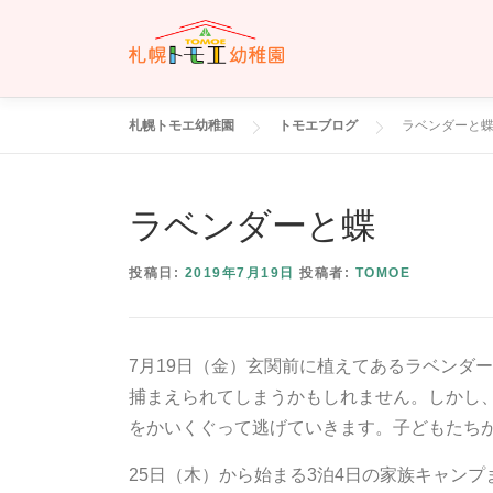
コ
ン
テ
ン
ツ
札幌トモエ幼稚園
トモエブログ
ラベンダーと
へ
ス
キ
ラベンダーと蝶
ッ
プ
投稿日:
2019年7月19日
投稿者:
TOMOE
7月19日（金）玄関前に植えてあるラベンダ
捕まえられてしまうかもしれません。しかし
をかいくぐって逃げていきます。子どもたち
25日（木）から始まる3泊4日の家族キャン