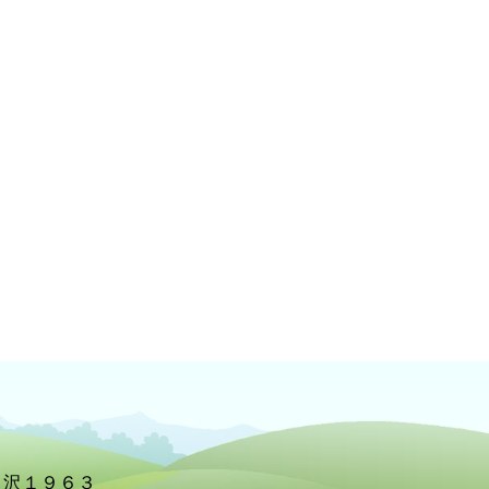
北ノ沢１９６３