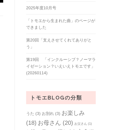
2025年度10月号
「トモエから生まれた曲」のページが
できました
第20回「支えさせてくれてありがと
う」
第19回 「インクルーシブ？ノーマラ
イゼーション？いえいえトモエです」
(20260114)
トモエBLOGの分類
お楽しみ
うた
(3)
お別れ
(3)
(18)
お母さん
(20)
お父さん
(1)