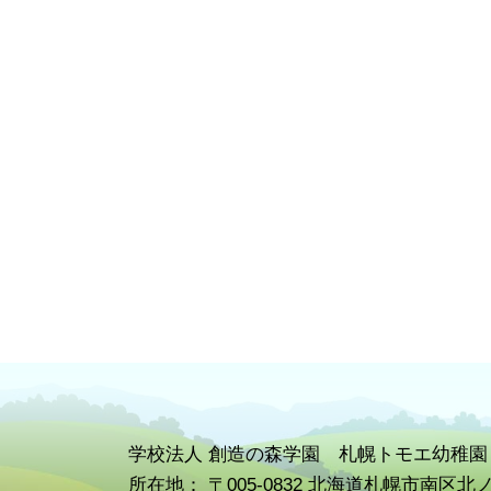
学校
法人 創造の森学園 札幌トモエ幼稚園
所在地： 〒005-0832 北海道札幌市南区