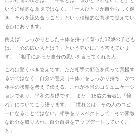
この理論の凄さは、「平和とは、誰かと争わないこと」と
いう消極的な意味ではなく、「一人ひとりが自分らしく輝
き、それを認め合うこと」という積極的な意味で捉えてい
る点にあります。
例えば、しっかりとした主体を持って育った12歳の子ども
は、「心の広い人とは？」という問いにこう答えていま
す。 「相手にあった自分の思いを言ってくれる人」
これは驚くべき答えです。ただ相手の顔色を伺って我慢す
るのではなく、自分の意見（主体）をしっかり持ち、かつ
相手の状態を考えて伝える。これが本当のコミュニケーシ
ョンであり、平和の基礎です。 また、18歳の若者は「憧
れ」についてこう語ります。 「憧れとは、その人のコピ
ーになることではない。相手をリスペクトして、その素敵
な部分を取り入れ、自分自身をアップデートしていくこ
と」