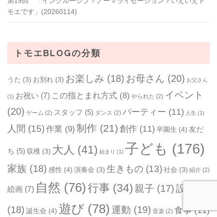
第19回 「インクルーシブ？ノーマライゼーション？いえいえト
モエです」(20260114)
トモエBLOGの分類
お楽しみ
(18)
お母さん
(20)
うた
(3)
お別れ
(3)
お父さん
イベント
お祝い
(7)
この指とまれ方式
(8)
やられた
(2)
(1)
(20)
パーティー
(11)
スタッフ
(5)
ゲーム
(2)
ダンス
(2)
人生
(1)
制作
(21)
人間
(15)
作業
(9)
創作
(11)
友だ
卒園生
(4)
子ども
(176)
大人
(41)
ち
(5)
収穫
(3)
始まり
(1)
家族
(18)
生きもの
(13)
感性
(4)
演奏会
(3)
社会
(3)
紹介
(2)
自然
(76)
行事
(34)
親子
(17)
設備
絵画
(7)
遊び
(78)
(18)
運動
(19)
食事
(11)
誕生会
(4)
音楽
(2)