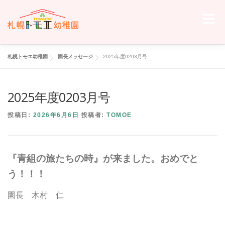
コ
ン
メニュー
テ
ン
ツ
へ
札幌トモエ幼稚園
園長メッセージ
2025年度0203月号
ホーム
トモエについて
トモエの日々
入園のご案内
ス
キ
ッ
2025年度0203月号
プ
交通案内
お問い合わせ
トモエメンバーサイトへ
投稿日:
2026年6月6日
投稿者:
TOMOE
『青組の旅たちの時』が来ました。おめでと
う！！！
園長 木村 仁