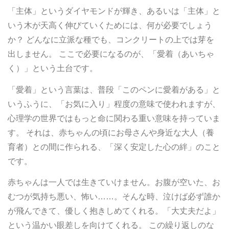
「主体」というダイヤモンドが輝き、あるいは「主体」と
いう木が天高く伸びていくためには、何が必要でしょう
か？ どんなに立派な種でも、コンクリートの上では芽を
出しません。 ここで必要になるのが、「愛着（あいちゃ
く）」という土台です。
「愛着」という言葉は、普段「このペンに愛着がある」と
いうふうに、「お気に入り」程度の意味で使われますが、
心理学の世界ではもっと命に関わる重い意味を持っていま
す。 それは、赤ちゃんの頃にお母さんや身近な大人（養
育者）との間に作られる、「深く安定した心の絆」のこと
です。
赤ちゃんは一人では生きていけません。お腹が空いた、お
むつが気持ち悪い、怖い……。そんな時、泣けば必ず誰か
が飛んできて、優しく抱きしめてくれる。「大丈夫だよ」
という温かい眼差しを向けてくれる。 この繰り返しのな