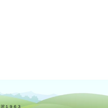
北ノ沢１９６３