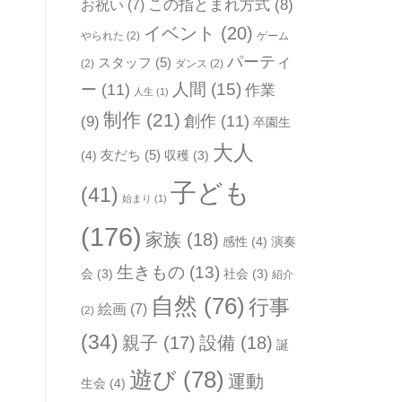
お祝い
(7)
この指とまれ方式
(8)
イベント
(20)
やられた
(2)
ゲーム
パーティ
スタッフ
(5)
(2)
ダンス
(2)
人間
(15)
ー
(11)
作業
人生
(1)
制作
(21)
(9)
創作
(11)
卒園生
大人
友だち
(5)
(4)
収穫
(3)
子ども
(41)
始まり
(1)
(176)
家族
(18)
感性
(4)
演奏
生きもの
(13)
会
(3)
社会
(3)
紹介
自然
(76)
行事
絵画
(7)
(2)
(34)
親子
(17)
設備
(18)
誕
遊び
(78)
運動
生会
(4)