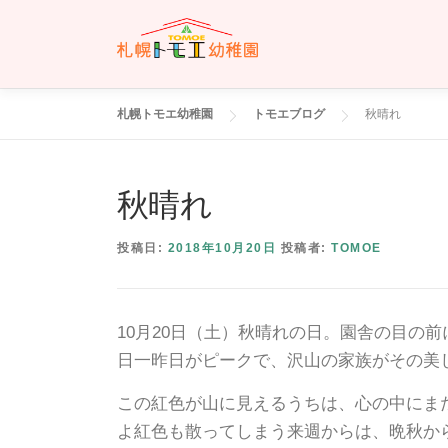
コ
ン
テ
ン
ツ
札幌トモエ幼稚園
トモエブログ
秋晴れ
へ
ス
キ
秋晴れ
ッ
プ
投稿日:
2018年10月20日
投稿者:
TOMOE
10月20日（土）秋晴れの日。園舎の目の
日一昨日がピークで、沢山の家族がその美
この紅色が山に見えるうちは、心の中にま
よ紅色も散ってしまう来週からは、晩秋か