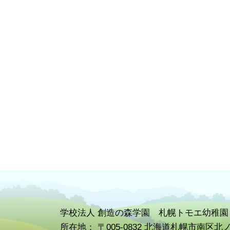
学校
法人 創造の森学園 札幌トモエ幼稚園
所在地： 〒005-0832 北海道札幌市南区