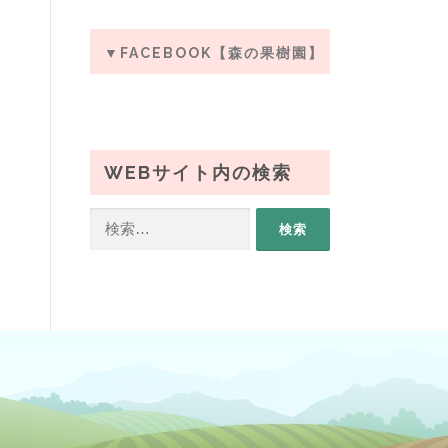
▼FACEBOOK【森の果樹園】
WEBサイト内の検索
検
索: