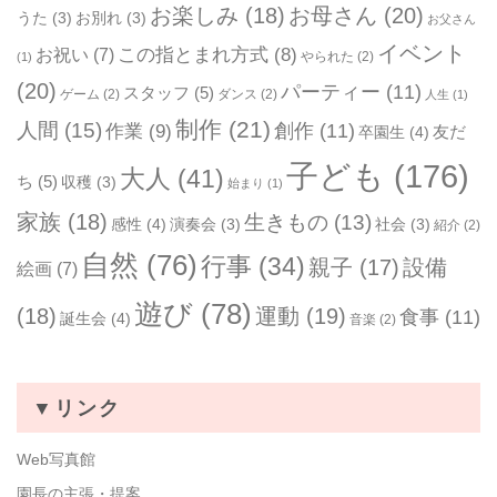
お楽しみ
(18)
お母さん
(20)
うた
(3)
お別れ
(3)
お父さん
イベント
お祝い
(7)
この指とまれ方式
(8)
やられた
(2)
(1)
(20)
パーティー
(11)
スタッフ
(5)
ゲーム
(2)
ダンス
(2)
人生
(1)
制作
(21)
人間
(15)
作業
(9)
創作
(11)
友だ
卒園生
(4)
子ども
(176)
大人
(41)
ち
(5)
収穫
(3)
始まり
(1)
家族
(18)
生きもの
(13)
感性
(4)
演奏会
(3)
社会
(3)
紹介
(2)
自然
(76)
行事
(34)
親子
(17)
設備
絵画
(7)
遊び
(78)
(18)
運動
(19)
食事
(11)
誕生会
(4)
音楽
(2)
▼リンク
Web写真館
園長の主張・提案