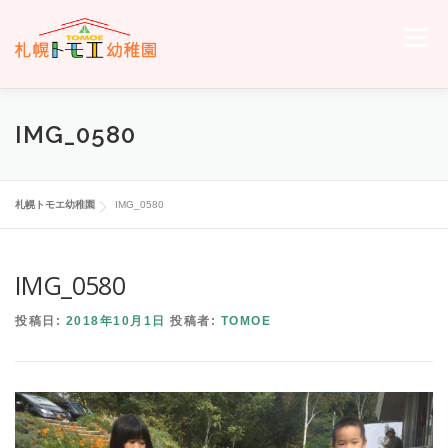
コ
ン
メニュー
テ
ン
ツ
へ
ホーム
トモエについて
トモエの日々
入園のご案内
IMG_0580
ス
キ
ッ
プ
交通案内
お問い合わせ
トモエメンバーサイトへ
札幌トモエ幼稚園
IMG_0580
IMG_0580
投稿日:
2018年10月1日
投稿者:
TOMOE