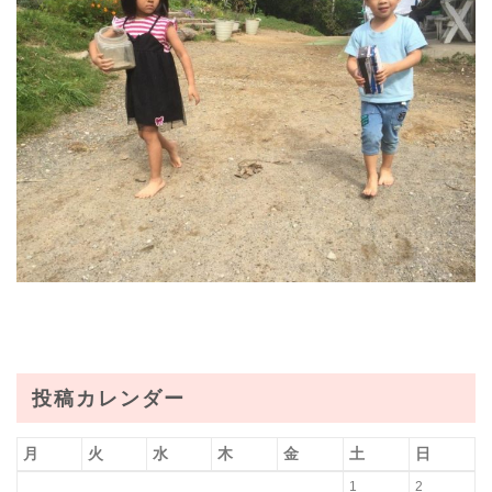
投稿カレンダー
月
火
水
木
金
土
日
1
2