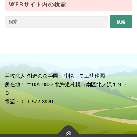
WEBサイト内の検索
検
索:
学校
法人 創造の森学園 札幌トモエ幼稚園
所在地： 〒005-0832 北海道札幌市南区北ノ沢１９６
３
電話： 011-572-3920