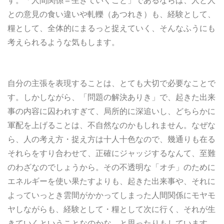
す。「人間関係＝生きていくこと」であるならば、人と人
との意見の食い違いや軋轢（あつれき）も、経験として、
糧として、全体的にまるっと捉えていく、そんなふうにも
考えられるような気もします。
自分の主張を表現することは、とても大切で必要なことで
す。しかしながら、「問題の解決ありき」で、起きた出来
事の内容に囚われすぎて、局所的に深追いし、どちらかに
軍配を上げることは、不自然なのかもしれません。なぜな
ら、人の考え方・捉え方は十人十色なので、幾通りも在る
それらをすり合わせて、正確にジャッジするなんて、至難
のわざなのでしょうから。その不透明な「オチ」のために
エネルギーを使い果たすよりも、起きた出来事や、それに
よっていっとき雲間がかかってしまった人間関係にモヤモ
ヤしながらも、経験として・糧として次に行く、それが生
きていくということなのかな、と思ったりもしています。