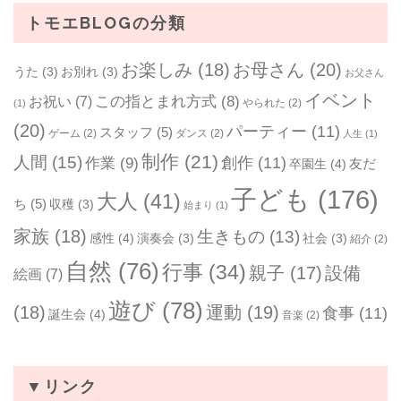
トモエBLOGの分類
お楽しみ
(18)
お母さん
(20)
うた
(3)
お別れ
(3)
お父さん
イベント
お祝い
(7)
この指とまれ方式
(8)
やられた
(2)
(1)
(20)
パーティー
(11)
スタッフ
(5)
ゲーム
(2)
ダンス
(2)
人生
(1)
制作
(21)
人間
(15)
作業
(9)
創作
(11)
友だ
卒園生
(4)
子ども
(176)
大人
(41)
ち
(5)
収穫
(3)
始まり
(1)
家族
(18)
生きもの
(13)
感性
(4)
演奏会
(3)
社会
(3)
紹介
(2)
自然
(76)
行事
(34)
親子
(17)
設備
絵画
(7)
遊び
(78)
(18)
運動
(19)
食事
(11)
誕生会
(4)
音楽
(2)
▼リンク