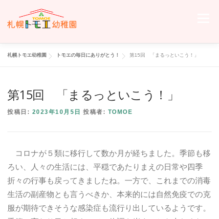
コ
ン
メニュー
テ
ン
ツ
へ
札幌トモエ幼稚園
トモエの毎日にありがとう！
第15回 「まるっといこう！」
ホーム
トモエについて
トモエの日々
入園のご案内
ス
キ
ッ
第15回 「まるっといこう！」
プ
交通案内
お問い合わせ
トモエメンバーサイトへ
投稿日:
2023年10月5日
投稿者:
TOMOE
コロナが５類に移行して数か月が経ちました。季節も移
ろい、人々の生活には、平穏であたりまえの日常や四季
折々の行事も戻ってきましたね。一方で、これまでの消毒
生活の副産物とも言うべきか、本来的には自然免疫での克
服が期待できそうな感染症も流行り出しているようです。