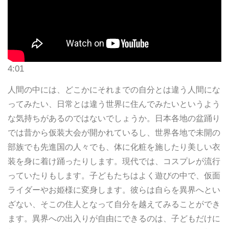
4:01
人間の中には、どこかにそれまでの自分とは違う人間にな
ってみたい、日常とは違う世界に住んでみたいというよう
な気持ちがあるのではないでしょうか。日本各地の盆踊り
では昔から仮装大会が開かれているし、世界各地で未開の
部族でも先進国の人々でも、体に化粧を施したり美しい衣
装を身に着け踊ったりします。現代では、コスプレが流行
っていたりもします。子どもたちはよく遊びの中で、仮面
ライダーやお姫様に変身します。彼らは自らを異界へとい
ざない、そこの住人となって自分を越えてみることができ
ます。異界への出入りが自由にできるのは、子どもだけに