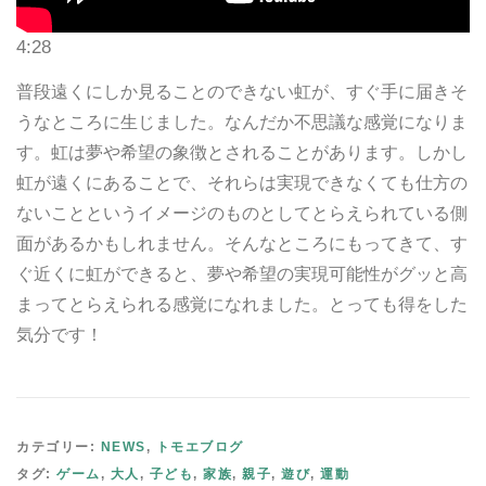
4:28
普段遠くにしか見ることのできない虹が、すぐ手に届きそ
うなところに生じました。なんだか不思議な感覚になりま
す。虹は夢や希望の象徴とされることがあります。しかし
虹が遠くにあることで、それらは実現できなくても仕方の
ないことというイメージのものとしてとらえられている側
面があるかもしれません。そんなところにもってきて、す
ぐ近くに虹ができると、夢や希望の実現可能性がグッと高
まってとらえられる感覚になれました。とっても得をした
気分です！
カテゴリー:
NEWS
,
トモエブログ
タグ:
ゲーム
,
大人
,
子ども
,
家族
,
親子
,
遊び
,
運動