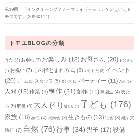
第19回 「インクルーシブ？ノーマライゼーション？いえいえト
モエです」(20260114)
トモエBLOGの分類
お楽しみ
(18)
お母さん
(20)
うた
(3)
お別れ
(3)
お父さん
イベント
お祝い
(7)
この指とまれ方式
(8)
やられた
(2)
(1)
(20)
パーティー
(11)
スタッフ
(5)
ゲーム
(2)
ダンス
(2)
人生
(1)
制作
(21)
人間
(15)
作業
(9)
創作
(11)
友だ
卒園生
(4)
子ども
(176)
大人
(41)
ち
(5)
収穫
(3)
始まり
(1)
家族
(18)
生きもの
(13)
感性
(4)
演奏会
(3)
社会
(3)
紹介
(2)
自然
(76)
行事
(34)
親子
(17)
設備
絵画
(7)