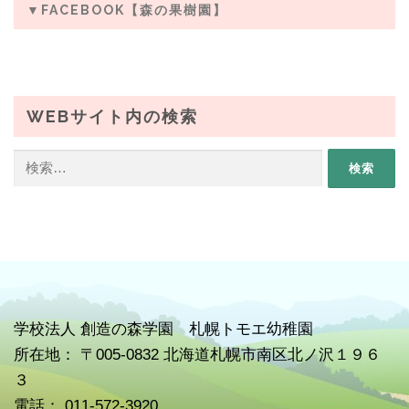
▼FACEBOOK【森の果樹園】
WEBサイト内の検索
検
索:
学校
法人 創造の森学園 札幌トモエ幼稚園
所在地： 〒005-0832 北海道札幌市南区北ノ沢１９６
３
電話： 011-572-3920