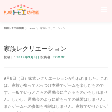
コ
ン
メニュー
テ
ン
ツ
へ
札幌トモエ幼稚園
news
家族レクリエーション
ホーム
トモエについて
トモエの日々
入園のご案内
ス
キ
ッ
家族レクリエーション
プ
交通案内
お問い合わせ
トモエメンバーサイトへ
投稿日:
2019年9月8日
投稿者:
TOMOE
9月8日（日）家族レクリエーションが行われました。これ
は、家族が集ってぶっつけ本番でゲームを楽しむもので
す。一般でいうところの運動会に当たるものかもしれませ
ん。しかし、運動会のように前もっての練習はしません。
またゲームへの参加も強制はしません。家族でやりたいゲ