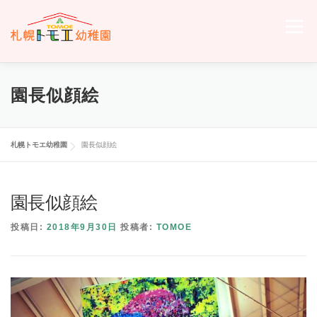
コ
ン
メニュー
テ
ン
ツ
へ
ホーム
トモエについて
トモエの日々
入園のご案内
園長似顔絵
ス
キ
ッ
プ
交通案内
お問い合わせ
トモエメンバーサイトへ
札幌トモエ幼稚園
園長似顔絵
園長似顔絵
投稿日:
2018年9月30日
投稿者:
TOMOE