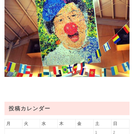
投稿カレンダー
月
火
水
木
金
土
日
1
2