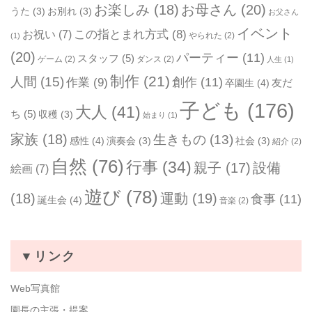
お楽しみ
(18)
お母さん
(20)
うた
(3)
お別れ
(3)
お父さん
イベント
お祝い
(7)
この指とまれ方式
(8)
やられた
(2)
(1)
(20)
パーティー
(11)
スタッフ
(5)
ゲーム
(2)
ダンス
(2)
人生
(1)
制作
(21)
人間
(15)
作業
(9)
創作
(11)
友だ
卒園生
(4)
子ども
(176)
大人
(41)
ち
(5)
収穫
(3)
始まり
(1)
家族
(18)
生きもの
(13)
感性
(4)
演奏会
(3)
社会
(3)
紹介
(2)
自然
(76)
行事
(34)
親子
(17)
設備
絵画
(7)
遊び
(78)
(18)
運動
(19)
食事
(11)
誕生会
(4)
音楽
(2)
▼リンク
Web写真館
園長の主張・提案