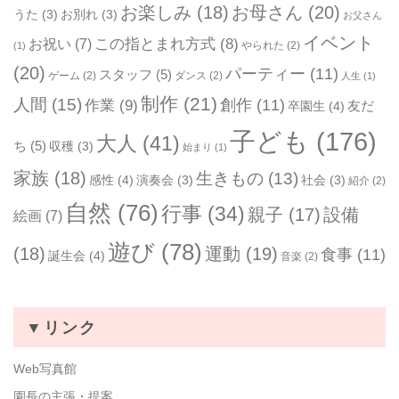
お楽しみ
(18)
お母さん
(20)
うた
(3)
お別れ
(3)
お父さん
イベント
お祝い
(7)
この指とまれ方式
(8)
やられた
(2)
(1)
(20)
パーティー
(11)
スタッフ
(5)
ゲーム
(2)
ダンス
(2)
人生
(1)
制作
(21)
人間
(15)
作業
(9)
創作
(11)
友だ
卒園生
(4)
子ども
(176)
大人
(41)
ち
(5)
収穫
(3)
始まり
(1)
家族
(18)
生きもの
(13)
感性
(4)
演奏会
(3)
社会
(3)
紹介
(2)
自然
(76)
行事
(34)
親子
(17)
設備
絵画
(7)
遊び
(78)
(18)
運動
(19)
食事
(11)
誕生会
(4)
音楽
(2)
▼リンク
Web写真館
園長の主張・提案