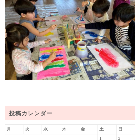
投稿カレンダー
月
火
水
木
金
土
日
1
2