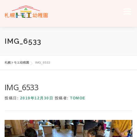
コ
ン
メニュー
テ
ン
ツ
へ
ホーム
トモエについて
トモエの日々
入園のご案内
IMG_6533
ス
キ
ッ
プ
交通案内
お問い合わせ
トモエメンバーサイトへ
札幌トモエ幼稚園
IMG_6533
IMG_6533
投稿日:
2019年12月30日
投稿者:
TOMOE