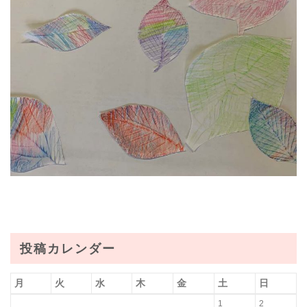
投稿カレンダー
月
火
水
木
金
土
日
1
2