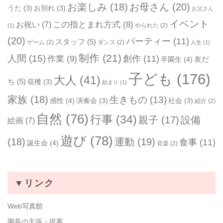
お楽しみ
(18)
お母さん
(20)
うた
(3)
お別れ
(3)
お父さん
イベント
お祝い
(7)
この指とまれ方式
(8)
やられた
(2)
(1)
(20)
パーティー
(11)
スタッフ
(5)
ゲーム
(2)
ダンス
(2)
人生
(1)
制作
(21)
人間
(15)
作業
(9)
創作
(11)
友だ
卒園生
(4)
子ども
(176)
大人
(41)
ち
(5)
収穫
(3)
始まり
(1)
家族
(18)
生きもの
(13)
感性
(4)
演奏会
(3)
社会
(3)
紹介
(2)
自然
(76)
行事
(34)
親子
(17)
設備
絵画
(7)
遊び
(78)
(18)
運動
(19)
食事
(11)
誕生会
(4)
音楽
(2)
▼リンク
Web写真館
園長の主張・提案