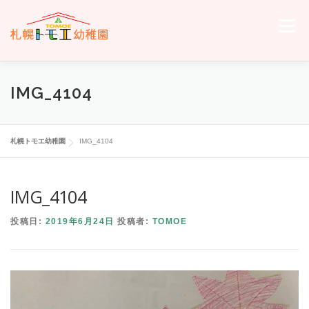
コ
ン
メニュー
テ
ン
ツ
へ
ホーム
トモエについて
トモエの日々
入園のご案内
IMG_4104
ス
キ
ッ
プ
交通案内
お問い合わせ
トモエメンバーサイトへ
札幌トモエ幼稚園
IMG_4104
IMG_4104
投稿日:
2019年6月24日
投稿者:
TOMOE