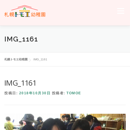
コ
ン
メニュー
テ
ン
ツ
へ
ホーム
トモエについて
トモエの日々
入園のご案内
IMG_1161
ス
キ
ッ
プ
交通案内
お問い合わせ
トモエメンバーサイトへ
札幌トモエ幼稚園
IMG_1161
IMG_1161
投稿日:
2018年10月30日
投稿者:
TOMOE