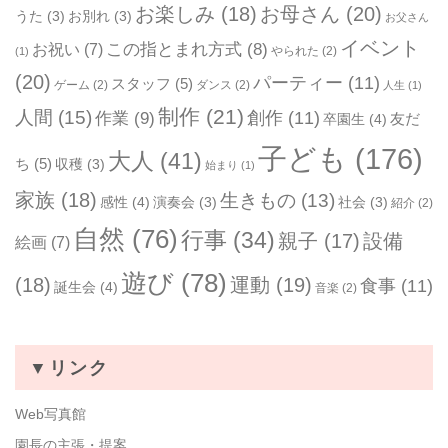
お楽しみ
(18)
お母さん
(20)
うた
(3)
お別れ
(3)
お父さん
イベント
お祝い
(7)
この指とまれ方式
(8)
やられた
(2)
(1)
(20)
パーティー
(11)
スタッフ
(5)
ゲーム
(2)
ダンス
(2)
人生
(1)
制作
(21)
人間
(15)
作業
(9)
創作
(11)
友だ
卒園生
(4)
子ども
(176)
大人
(41)
ち
(5)
収穫
(3)
始まり
(1)
家族
(18)
生きもの
(13)
感性
(4)
演奏会
(3)
社会
(3)
紹介
(2)
自然
(76)
行事
(34)
親子
(17)
設備
絵画
(7)
遊び
(78)
(18)
運動
(19)
食事
(11)
誕生会
(4)
音楽
(2)
▼リンク
Web写真館
園長の主張・提案