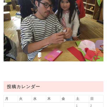
投稿カレンダー
月
火
水
木
金
土
日
1
2