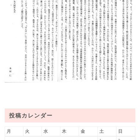
投稿カレンダー
月
火
水
木
金
土
日