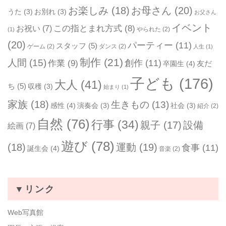
お楽しみ
(18)
お母さん
(20)
うた
(3)
お別れ
(3)
お父さん
イベント
お祝い
(7)
この指とまれ方式
(8)
やられた
(2)
(1)
(20)
パーティー
(11)
スタッフ
(5)
ゲーム
(2)
ダンス
(2)
人生
(1)
制作
(21)
人間
(15)
作業
(9)
創作
(11)
友だ
卒園生
(4)
子ども
(176)
大人
(41)
ち
(5)
収穫
(3)
始まり
(1)
家族
(18)
生きもの
(13)
感性
(4)
演奏会
(3)
社会
(3)
紹介
(2)
自然
(76)
行事
(34)
親子
(17)
設備
絵画
(7)
遊び
(78)
(18)
運動
(19)
食事
(11)
誕生会
(4)
音楽
(2)
▼リンク
Web写真館