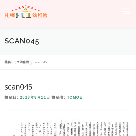
コ
ン
メニュー
テ
ン
ツ
へ
ホーム
トモエについて
トモエの日々
入園のご案内
SCAN045
ス
キ
ッ
プ
交通案内
お問い合わせ
トモエメンバーサイトへ
札幌トモエ幼稚園
scan045
scan045
投稿日:
2023年8月11日
投稿者:
TOMOE