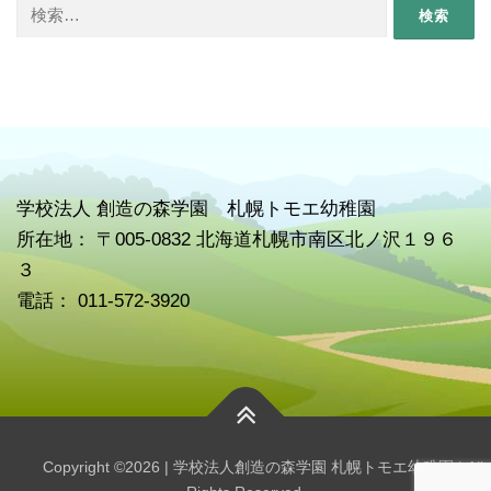
検
索:
学校
法人 創造の森学園 札幌トモエ幼稚園
所在地： 〒005-0832 北海道札幌市南区北ノ沢１９６
３
電話： 011-572-3920
Copyright ©2026 | 学校法人創造の森学園 札幌トモエ幼稚園 | All