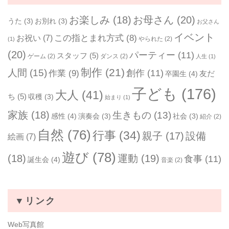
お楽しみ
(18)
お母さん
(20)
うた
(3)
お別れ
(3)
お父さん
イベント
お祝い
(7)
この指とまれ方式
(8)
やられた
(2)
(1)
(20)
パーティー
(11)
スタッフ
(5)
ゲーム
(2)
ダンス
(2)
人生
(1)
制作
(21)
人間
(15)
作業
(9)
創作
(11)
友だ
卒園生
(4)
子ども
(176)
大人
(41)
ち
(5)
収穫
(3)
始まり
(1)
家族
(18)
生きもの
(13)
感性
(4)
演奏会
(3)
社会
(3)
紹介
(2)
自然
(76)
行事
(34)
親子
(17)
設備
絵画
(7)
遊び
(78)
(18)
運動
(19)
食事
(11)
誕生会
(4)
音楽
(2)
▼リンク
Web写真館