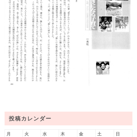
投稿カレンダー
月
火
水
木
金
土
日