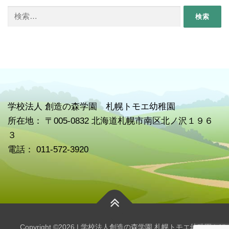
検
索:
学校
法人 創造の森学園 札幌トモエ幼稚園
所在地： 〒005-0832 北海道札幌市南区北ノ沢１９６
３
電話： 011-572-3920
Copyright ©2026 | 学校法人創造の森学園 札幌トモエ幼稚園 | All