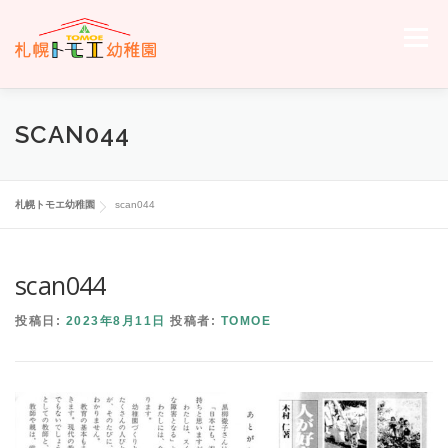
コ
ン
メニュー
テ
ン
ツ
へ
ホーム
トモエについて
トモエの日々
入園のご案内
SCAN044
ス
キ
ッ
プ
交通案内
お問い合わせ
トモエメンバーサイトへ
札幌トモエ幼稚園
scan044
scan044
投稿日:
2023年8月11日
投稿者:
TOMOE