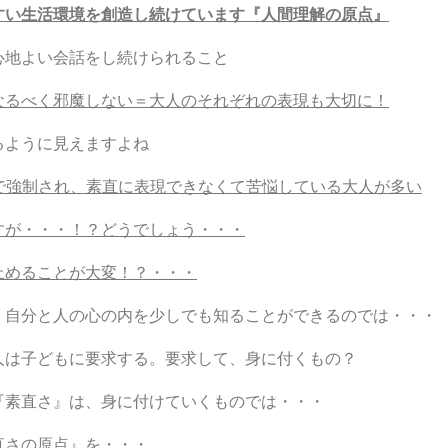
すい生活環境を創造し続けています『人間理解の原点』
心地よい会話をし続けられること
なるべく邪魔しない＝大人のそれぞれの表現も大切に！
るように見えますよね
で強制され、素直に表現できなくて苦悩している大人が
多い
すが・・・！？どうでしょう・・・
止めることが大変！？・・・
自分と人の心の内を少しでも知ることができるのでは・・・
は子どもに要求する。要求して、身に付くもの？
素直さ』は、身に付けていくものでは・・・
直さの原点』を・・・