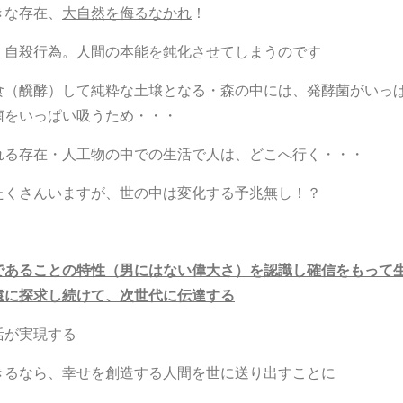
きな存在、
大自然を侮るなかれ
！
、自殺行為。人間の本能を鈍化させてしまうのです
食（醗酵）して純粋な土壌となる・森の中には、発酵
菌がいっ
菌をいっぱい吸うため・・・
れる存在・人工物の中での生活で人は、どこへ行く・・・
たくさんいますが、世の中は変化する予兆無し！？
であることの特性（男にはない偉大さ）を認識し確信を
もって
遠に探求し続けて、次世代に伝達する
活が実現する
きるなら、幸せを創造する人間を世に送り出すことに