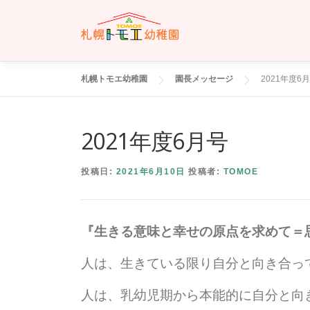
コ
ン
テ
ン
ツ
札幌トモエ幼稚園
園長メッセージ
2021年度6
へ
ス
キ
2021年度6月号
ッ
プ
投稿日:
2021年6月10日
投稿者:
TOMOE
『生きる意味と幸せの原点を求めて＝
人は、生きている限り自分と向き合っ
人は、乳幼児期から本能的に自分と向