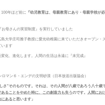
100年ほど前に
『幼児教育は、母親教育にあり・母親学校が必
『お母さんの実習制度』を実行していました
広島大学庄司雅子教授に愛光幼稚園に来ていただき
オープン・
ています
長変化、進化します。人間の生活は永遠に『未完成』
ンロマン６・エンデの文明砂漠（日本放送出版協会）
しさ”そのものです。それは、その人間が八歳であろう八十歳
であることをやめた時に、この創造力も失う
のです。
人間にお
力にある
と思います」