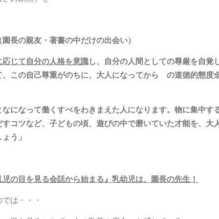
（園長の親友・著書の中だけの出会い）
に応じて自分の人格を意識
し、自分の人間としての尊厳を自覚
て、この自己尊重がのちに、大人になってから の道徳的態度
となになって働くすべをわきまえた人になります。物に集中す
だすコツなど、子どもの頃、遊びの中で磨いていた才能を、大
しょう」
児の目を見る会話から始まる』乳幼児は、園長の先生！
のでは・・・