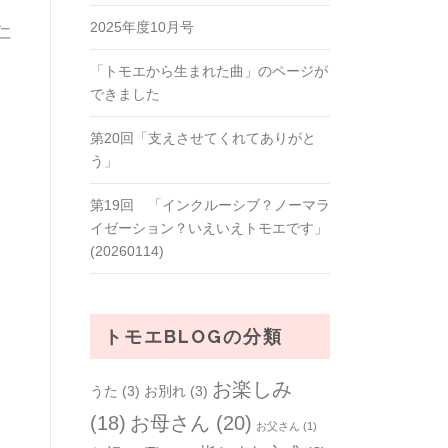
2025年度10月号
仁
「トモエから生まれた曲」のページが
できました
第20回「支えさせてくれてありがと
う」
第19回 「インクルーシブ？ノーマラ
イゼーション？いえいえトモエです」
(20260114)
トモエBLOGの分類
お楽しみ
うた
(3)
お別れ
(3)
(18)
お母さん
(20)
お父さん
(1)