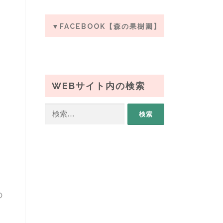
▼FACEBOOK【森の果樹園】
WEBサイト内の検索
検
索:
の