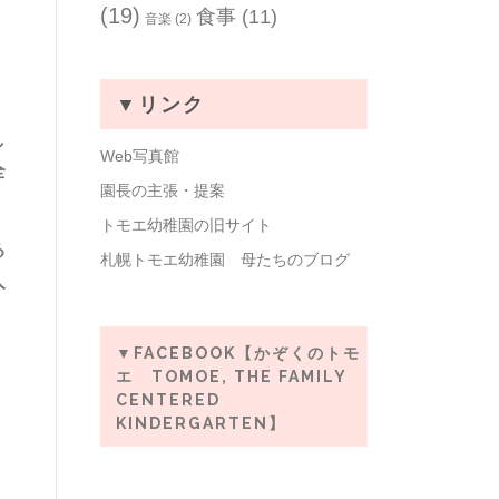
(19)
食事
(11)
音楽
(2)
▼リンク
し
Web写真館
全
園長の主張・提案
トモエ幼稚園の旧サイト
る
札幌トモエ幼稚園 母たちのブログ
人
▼FACEBOOK【かぞくのトモ
エ TOMOE, THE FAMILY
CENTERED
KINDERGARTEN】