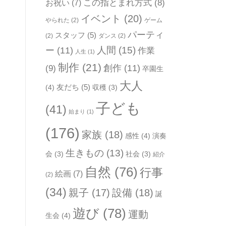
お祝い
(7)
この指とまれ方式
(8)
イベント
(20)
やられた
(2)
ゲーム
パーティ
スタッフ
(5)
(2)
ダンス
(2)
人間
(15)
ー
(11)
作業
人生
(1)
制作
(21)
(9)
創作
(11)
卒園生
大人
友だち
(5)
(4)
収穫
(3)
子ども
(41)
始まり
(1)
(176)
家族
(18)
感性
(4)
演奏
生きもの
(13)
会
(3)
社会
(3)
紹介
自然
(76)
行事
絵画
(7)
(2)
(34)
親子
(17)
設備
(18)
誕
遊び
(78)
運動
生会
(4)