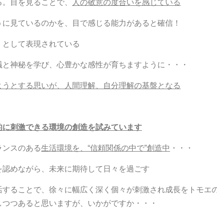
。目を見ることで、
人の敬意の度合いを感じている
に見ているのかを、目で感じる能力があると確信！
」として表現されている
と神秘を学び、心豊かな感性が育ちますように・・・
ようとする思いが、人間理解、自分理解の基盤となる
的に刺激できる環境の創造を試みています
ランスのある
生活環境を、“信頼関係の中で”創造中
・・・
認めながら、未来に期待して日々を過ごす
することで、徐々に幅広く深く個々が刺激され成長を
トモエ
しつつあると思いますが、いかがですか・・・