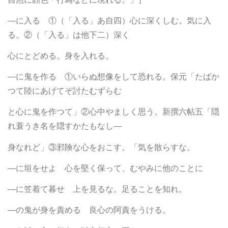
―に入る ①（「入る」あ自四）心に深くしむ。気に入
る。②（「入る」は他下二）深く
心にとどめる。身を入れる。
―に鬼を作る ①いらぬ想像をして恐れる。保元「たばか
つて陸にあげてぞ討たむずらむ
と心に鬼を作つて」②心中やましく思う。新撰六帖五「隠
れ蓑うき名を隠すかたもなし―
身なれど」③邪険な心をおこす。「気を散らすな。
―に垣をせよ 心を堅く保って、むやみに他のことに
―に笠着て暮せ 上を見るな。足ることを知れ。
―の鬼が身を責める 良心の阿責をうける。