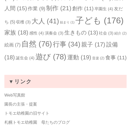
制作
(21)
人間
(15)
作業
(9)
創作
(11)
友だ
卒園生
(4)
子ども
(176)
大人
(41)
ち
(5)
収穫
(3)
始まり
(1)
家族
(18)
生きもの
(13)
感性
(4)
演奏会
(3)
社会
(3)
紹介
(2)
自然
(76)
行事
(34)
親子
(17)
設備
絵画
(7)
遊び
(78)
(18)
運動
(19)
食事
(11)
誕生会
(4)
音楽
(2)
▼リンク
Web写真館
園長の主張・提案
トモエ幼稚園の旧サイト
札幌トモエ幼稚園 母たちのブログ