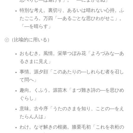
特別な考え。裏切り、あるいは晴れない心持。ふ
たごころ。万四「―あるごとな思ひわがせこ」。
「―を晴らす」
㋑（比喩的に用いる）
おもむき。風情。栄華つぼみ花「よろづみな―あ
るさまに見え」
事情。源夕顔「このあたりの―しれらむ者を召し
て問へ」
趣向。くふう。源苗木「まづ難き詩の―を思ひめ
ぐらし」
意味。古今序「うたのさまを知り、ことの―をえ
たらん人は」
わけ。なぞ解きの根拠。膝栗毛初「これを衣桁の