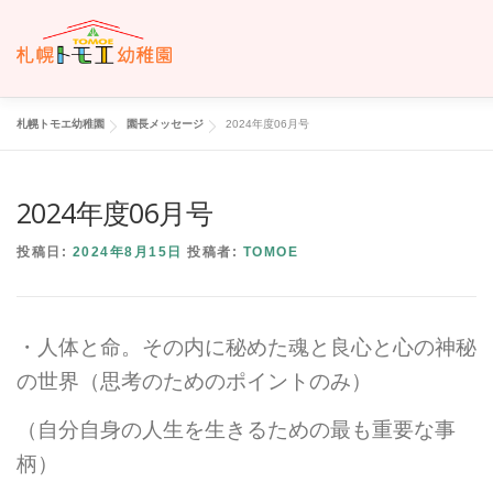
コ
ン
テ
ン
ツ
へ
札幌トモエ幼稚園
園長メッセージ
2024年度06月号
ホーム
トモエについて
トモエの日々
入園のご案内
ス
キ
ッ
2024年度06月号
プ
交通案内
お問い合わせ
トモエメンバーサイトへ
投稿日:
2024年8月15日
投稿者:
TOMOE
・人体と命。その内に秘めた魂と良心と心の神秘
の世界（思考のためのポイントのみ）
（自分自身の人生を生きるための最も重要な事
柄）