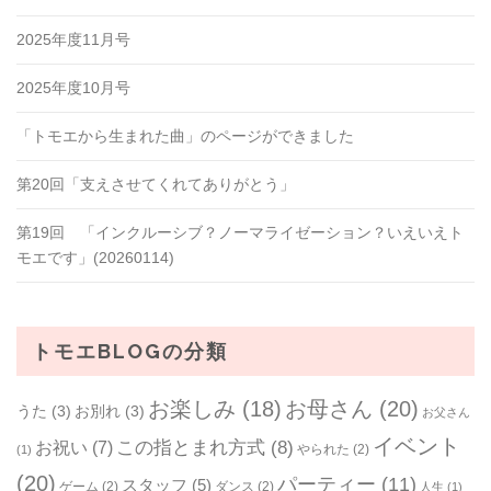
2025年度11月号
2025年度10月号
「トモエから生まれた曲」のページができました
第20回「支えさせてくれてありがとう」
第19回 「インクルーシブ？ノーマライゼーション？いえいえト
モエです」(20260114)
トモエBLOGの分類
お楽しみ
(18)
お母さん
(20)
うた
(3)
お別れ
(3)
お父さん
イベント
お祝い
(7)
この指とまれ方式
(8)
やられた
(2)
(1)
(20)
パーティー
(11)
スタッフ
(5)
ゲーム
(2)
ダンス
(2)
人生
(1)