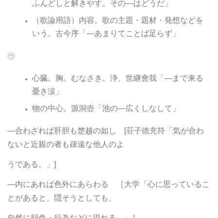
ふんどしと解きやす。その―はどうだ」
（歌論用語）内容。歌の主題・題材・発想などを
いう。古今序「―あまりてことば足らず」
㋒
心臓。胸。むなさき。浄、世継會我「―まで来る
憂き涙」
物の中心。源洞壺「池の―広くしなして」
―合わざれば肝胆も楚越の如し [荘子徳充符「気が合わ
ないと近親の者も疎遠な他人のよ
うである。」]
―内にあれば色外にあらわる ［大学「心に思っているこ
とがあると、隠そうとしても、
自然に顔色・行為などに現れる。」］