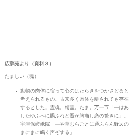
広辞苑より（資料３）
たましい（魂）
動物の肉体に宿って心のはたらきをつかさどると
考えられるもの。古来多く肉体を離されても存在
するとした。霊魂。精霊。たま。万一五「―はあ
したゆふべに賜ふれど吾が胸痛し恋の繁きに」。
宇津保嵯峨院「―や草むらごとに通ふらん野辺の
まにまに鳴く声ぞする」