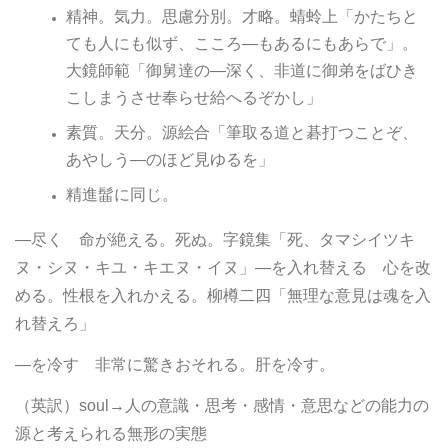
精神。気力。思慮分別。才略。蜻蛉上「かたちと
ても人にも似ず、こころ―もあるにもあらで」。
大鏡師範「御舅達の―深く、非道に御弟をばひき
こしまうさせ奉らせ給へるぞかし」
素質。天分。源絵合「筆取る道と碁打つことぞ、
あやしう―のほど見ゆるを」
精進髷に同じ。
―尽く 命が絶える。死ぬ。字鏡集「死、タマシイツキ
ヌ・シヌ・キユ・キエヌ・イヌ」―を入れ替える 心を改
める。性根を入れかえる。柳樽二四「無理な意見は魂を入
れ替えろ」
―を冷す 非常に驚きおそれる。肝を冷す。
（英訳）soul→人の意識・思考・感情・意思などの能力の
源と考えられる無形の実態