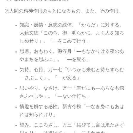
㋐人間の精神作用のもとになるもの。また、その作用。
知識・感情・意志の総体。「からだ」に対する。
大鏡文徳「この帝、御―明らかに、よく人を知ろ
しめせり」。「―をこめて行う」
思慮。おもわく。源浮舟「―もなかりける夜のあ
やまちを思ふに」。「―を配る」
気持。心持。万一七「いつかも来むと待たすらむ
―さぶしく」。「―が変る」
思いやり。なさけ。万一「雲だにも―あらなも隠
さふべしや」。「―ない仕打ち」
情趣を解する感性。新古今秋「―なき身にもあは
れは知られけり」
望み。こころざし。万三「結びてし言は果たさず
思へりし―は遂げず」。「―にまかせぬ」