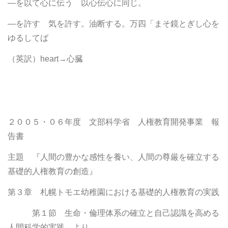
―を以て心に伝う 以心伝心に同じ。
―を許す 気を許す。油断する。万四「まそ鏡とぎし心を
ゆるしてば
（英訳）heart→心臓
２００５・０６年度 文部科学省 人権教育開発事業 報
告書
主題 『人間の豊かな感性を養い、人間の尊厳を確立する
基礎的人権教育の創造』
第３章 札幌トモエ幼稚園における基礎的人権教育の実践
第１節 生命・倫理体系の確立と自己認識を高める
人間科学的実践 より