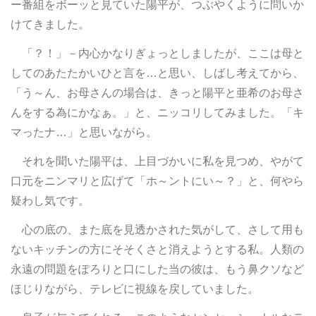
ー番組をボーッと見ていた陽平が、つぶやくように問いか
けてきました。
「？！」－内心かなりぎょっとしましたが、ここは母と
してのあたたかいひと言を…と思い、しばし考えてから、
「う～ん、お母さんの場合は、きっと陽平と亜希のお母さ
んをする為にかなぁ。」と、ニッコリしてみました。「キ
マったナ…」と思いながら。
それを聞いた陽平は、上目づかいに私を見つめ、やがて
口元をニンマリと広げて「ホ～ントにい～？」と、何やら
疑わし気です。
心の底の、また底を見透かされた気がして、さして用も
ないキッチンの方にそそくさと消えようとする私。人類の
永遠の問題をぽろりと口にした当の彼は、もう鼻クソなど
ほじりながら、テレビに視線を戻していました。