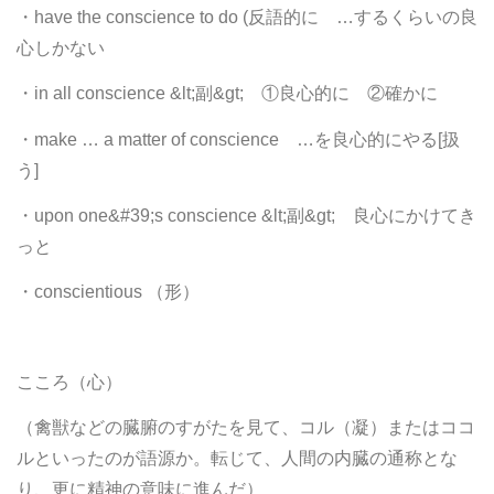
・have the conscience to do (反語的に …するくらいの良
心しかない
・in all conscience &lt;副&gt; ①良心的に ②確かに
・make … a matter of conscience …を良心的にやる[扱
う]
・upon one&#39;s conscience &lt;副&gt; 良心にかけてき
っと
・conscientious （形）
こころ（心）
（禽獣などの臓腑のすがたを見て、コル（凝）またはココ
ルといったのが語源か。転じて、人間の内臓の通称とな
り、更に精神の意味に進んだ）