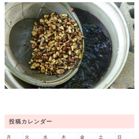
投稿カレンダー
月
火
水
木
金
土
日