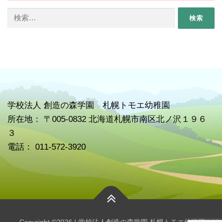
検
索:
学校
法人 創造の森学園 札幌トモエ幼稚園
所在地： 〒005-0832 北海道札幌市南区北ノ沢１９６
３
電話： 011-572-3920
Copyright ©2026 | 学校法人創造の森学園 札幌トモエ幼稚園 | All