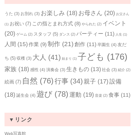
お楽しみ
(18)
お母さん
(20)
うた
(3)
お別れ
(3)
お父さん
イベント
お祝い
(7)
この指とまれ方式
(8)
やられた
(2)
(1)
(20)
パーティー
(11)
スタッフ
(5)
ゲーム
(2)
ダンス
(2)
人生
(1)
制作
(21)
人間
(15)
作業
(9)
創作
(11)
友だ
卒園生
(4)
子ども
(176)
大人
(41)
ち
(5)
収穫
(3)
始まり
(1)
家族
(18)
生きもの
(13)
感性
(4)
演奏会
(3)
社会
(3)
紹介
(2)
自然
(76)
行事
(34)
親子
(17)
設備
絵画
(7)
遊び
(78)
(18)
運動
(19)
食事
(11)
誕生会
(4)
音楽
(2)
▼リンク
Web写真館