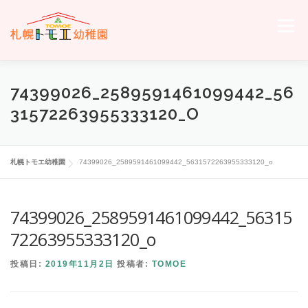
コ
ン
メニュー
テ
ン
ツ
へ
ホーム
トモエについて
トモエの日々
入園のご案内
74399026_2589591461099442_56
ス
キ
31572263955333120_O
ッ
プ
交通案内
お問い合わせ
トモエメンバーサイトへ
札幌トモエ幼稚園
74399026_2589591461099442_5631572263955333120_o
74399026_2589591461099442_56315
72263955333120_o
投稿日:
2019年11月2日
投稿者:
TOMOE