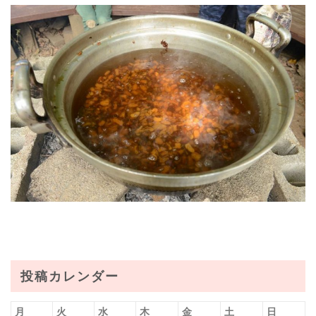
投稿カレンダー
月
火
水
木
金
土
日