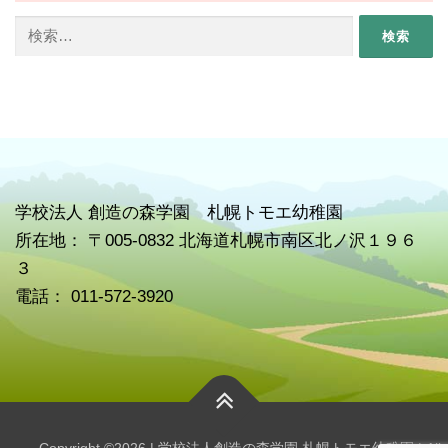
検
索:
学校
法人 創造の森学園 札幌トモエ幼稚園
所在地： 〒005-0832 北海道札幌市南区北ノ沢１９６
３
電話： 011-572-3920
Copyright ©2026 | 学校法人創造の森学園 札幌トモエ幼稚園 | All