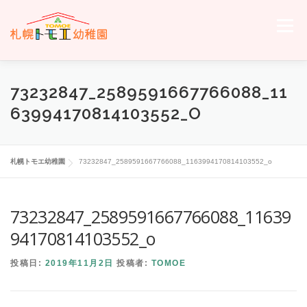
コ
ン
メニュー
テ
ン
ツ
へ
ホーム
トモエについて
トモエの日々
入園のご案内
73232847_2589591667766088_11
ス
キ
63994170814103552_O
ッ
プ
交通案内
お問い合わせ
トモエメンバーサイトへ
札幌トモエ幼稚園
73232847_2589591667766088_1163994170814103552_o
73232847_2589591667766088_11639
94170814103552_o
投稿日:
2019年11月2日
投稿者:
TOMOE