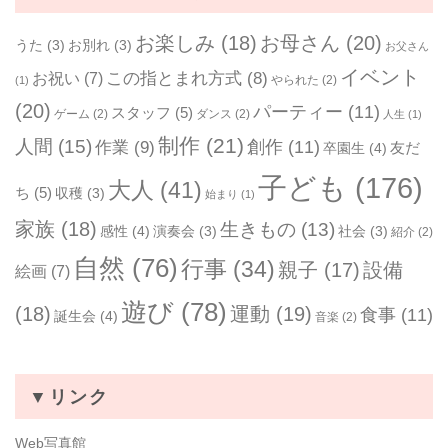
お楽しみ
(18)
お母さん
(20)
うた
(3)
お別れ
(3)
お父さん
イベント
お祝い
(7)
この指とまれ方式
(8)
やられた
(2)
(1)
(20)
パーティー
(11)
スタッフ
(5)
ゲーム
(2)
ダンス
(2)
人生
(1)
制作
(21)
人間
(15)
作業
(9)
創作
(11)
友だ
卒園生
(4)
子ども
(176)
大人
(41)
ち
(5)
収穫
(3)
始まり
(1)
家族
(18)
生きもの
(13)
感性
(4)
演奏会
(3)
社会
(3)
紹介
(2)
自然
(76)
行事
(34)
親子
(17)
設備
絵画
(7)
遊び
(78)
(18)
運動
(19)
食事
(11)
誕生会
(4)
音楽
(2)
▼リンク
Web写真館