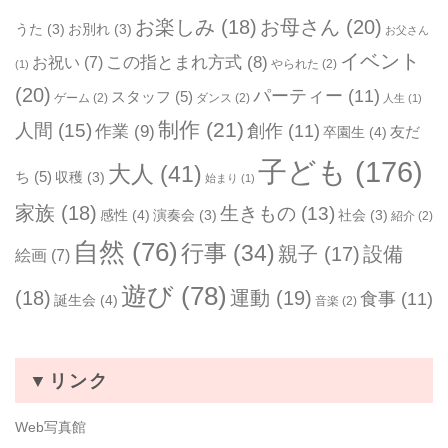
お楽しみ
(18)
お母さん
(20)
うた
(3)
お別れ
(3)
お父さん
イベント
お祝い
(7)
この指とまれ方式
(8)
やられた
(2)
(1)
(20)
パーティー
(11)
スタッフ
(5)
ゲーム
(2)
ダンス
(2)
人生
(1)
制作
(21)
人間
(15)
作業
(9)
創作
(11)
友だ
卒園生
(4)
子ども
(176)
大人
(41)
ち
(5)
収穫
(3)
始まり
(1)
家族
(18)
生きもの
(13)
感性
(4)
演奏会
(3)
社会
(3)
紹介
(2)
自然
(76)
行事
(34)
親子
(17)
設備
絵画
(7)
遊び
(78)
(18)
運動
(19)
食事
(11)
誕生会
(4)
音楽
(2)
▼リンク
Web写真館