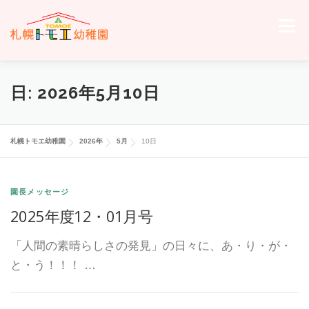
コ
ン
メニュー
テ
ン
ツ
へ
ホーム
トモエについて
トモエの日々
入園のご案内
日:
2026年5月10日
ス
キ
ッ
プ
交通案内
お問い合わせ
トモエメンバーサイトへ
札幌トモエ幼稚園
2026年
5月
10日
園長メッセージ
2025年度12・01月号
「人間の素晴らしさの発見」の日々に、あ・り・が・
と・う！！！ …