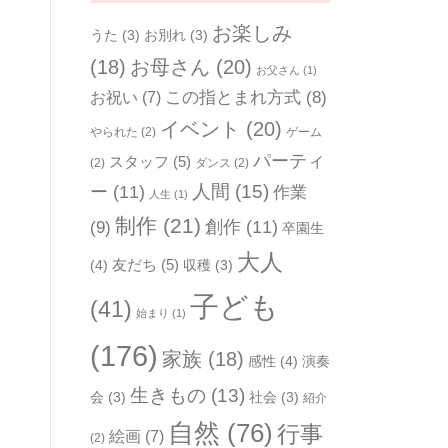
お楽しみ
うた
(3)
お別れ
(3)
(18)
お母さん
(20)
お父さん
(1)
お祝い
(7)
この指とまれ方式
(8)
イベント
(20)
やられた
(2)
ゲーム
パーティ
スタッフ
(5)
(2)
ダンス
(2)
人間
(15)
ー
(11)
作業
人生
(1)
制作
(21)
(9)
創作
(11)
卒園生
大人
友だち
(5)
(4)
収穫
(3)
子ども
(41)
始まり
(1)
(176)
家族
(18)
感性
(4)
演奏
生きもの
(13)
会
(3)
社会
(3)
紹介
自然
(76)
行事
絵画
(7)
(2)