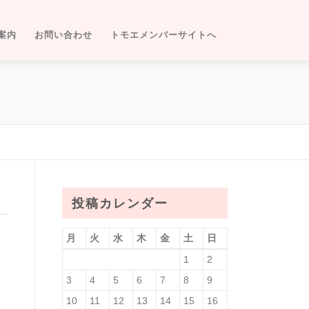
案内
お問い合わせ
トモエメンバーサイトへ
投稿カレンダー
月
火
水
木
金
土
日
1
2
3
4
5
6
7
8
9
10
11
12
13
14
15
16