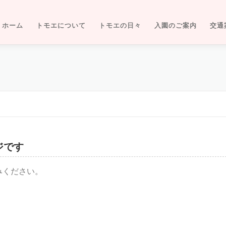
ホーム
トモエについて
トモエの日々
入園のご案内
交通
ジです
みください。