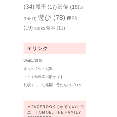
(34)
親子
(17)
設備
(18)
誕
遊び
(78)
運動
生会
(4)
(19)
食事
(11)
音楽
(2)
▼リンク
Web写真館
園長の主張・提案
トモエ幼稚園の旧サイト
札幌トモエ幼稚園 母たちのブログ
▼FACEBOOK【かぞくのトモ
エ TOMOE, THE FAMILY