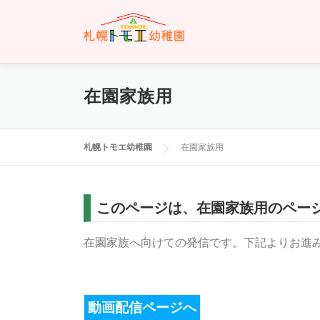
コ
ン
テ
ン
ツ
へ
在園家族用
ス
キ
ッ
札幌トモエ幼稚園
在園家族用
プ
このページは、在園家族用のペー
在園家族へ向けての発信です。下記よりお進
動画配信ページへ