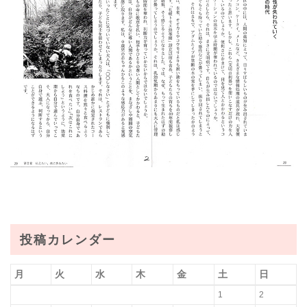
投稿カレンダー
月
火
水
木
金
土
日
1
2