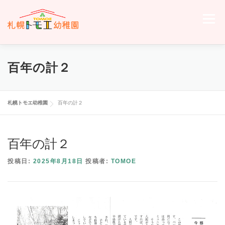
コ
ン
メニュー
テ
ン
ツ
へ
ホーム
トモエについて
トモエの日々
入園のご案内
百年の計２
ス
キ
ッ
プ
交通案内
お問い合わせ
トモエメンバーサイトへ
札幌トモエ幼稚園
百年の計２
百年の計２
投稿日:
2025年8月18日
投稿者:
TOMOE