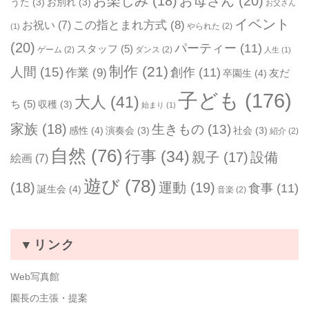
お楽しみ
(18)
お母さん
(20)
うた
(3)
お別れ
(3)
お父さん
イベント
お祝い
(7)
この指とまれ方式
(8)
やられた
(2)
(1)
(20)
パーティー
(11)
スタッフ
(5)
ゲーム
(2)
ダンス
(2)
人生
(1)
制作
(21)
人間
(15)
作業
(9)
創作
(11)
友だ
卒園生
(4)
子ども
(176)
大人
(41)
ち
(5)
収穫
(3)
始まり
(1)
家族
(18)
生きもの
(13)
感性
(4)
演奏会
(3)
社会
(3)
紹介
(2)
自然
(76)
行事
(34)
親子
(17)
設備
絵画
(7)
遊び
(78)
(18)
運動
(19)
食事
(11)
誕生会
(4)
音楽
(2)
▼リンク
Web写真館
園長の主張・提案