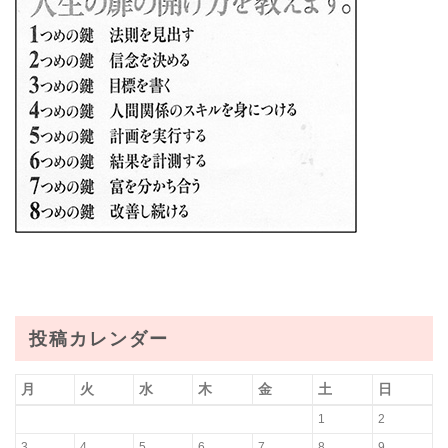
投稿カレンダー
月
火
水
木
金
土
日
1
2
3
4
5
6
7
8
9