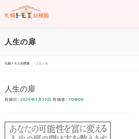
コ
ン
メニュー
テ
ン
ツ
へ
ホーム
トモエについて
トモエの日々
入園のご案内
人生の扉
ス
キ
ッ
プ
交通案内
お問い合わせ
トモエメンバーサイトへ
札幌トモエ幼稚園
人生の扉
人生の扉
投稿日:
2025年3月30日
投稿者:
TOMOE