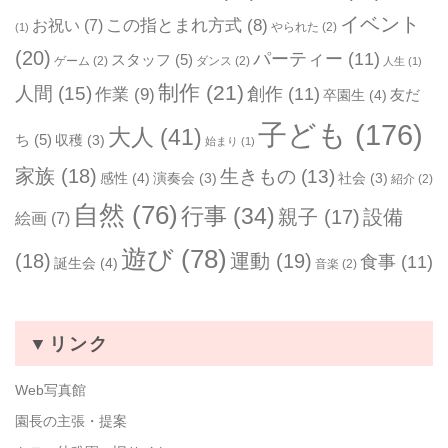
イベント
お祝い
(7)
この指とまれ方式
(8)
やられた
(2)
(1)
(20)
パーティー
(11)
スタッフ
(5)
ゲーム
(2)
ダンス
(2)
人生
(1)
制作
(21)
人間
(15)
作業
(9)
創作
(11)
友だ
卒園生
(4)
子ども
(176)
大人
(41)
ち
(5)
収穫
(3)
始まり
(1)
家族
(18)
生きもの
(13)
感性
(4)
演奏会
(3)
社会
(3)
紹介
(2)
自然
(76)
行事
(34)
親子
(17)
設備
絵画
(7)
遊び
(78)
(18)
運動
(19)
食事
(11)
誕生会
(4)
音楽
(2)
▼リンク
Web写真館
園長の主張・提案