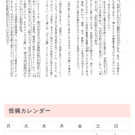
投稿カレンダー
月
火
水
木
金
土
日