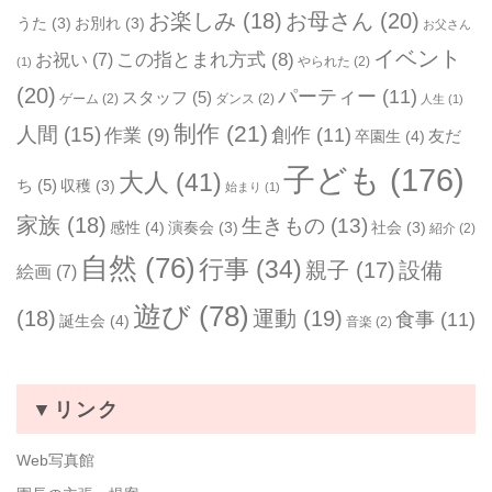
お楽しみ
(18)
お母さん
(20)
うた
(3)
お別れ
(3)
お父さん
イベント
お祝い
(7)
この指とまれ方式
(8)
やられた
(2)
(1)
(20)
パーティー
(11)
スタッフ
(5)
ゲーム
(2)
ダンス
(2)
人生
(1)
制作
(21)
人間
(15)
作業
(9)
創作
(11)
友だ
卒園生
(4)
子ども
(176)
大人
(41)
ち
(5)
収穫
(3)
始まり
(1)
家族
(18)
生きもの
(13)
感性
(4)
演奏会
(3)
社会
(3)
紹介
(2)
自然
(76)
行事
(34)
親子
(17)
設備
絵画
(7)
遊び
(78)
(18)
運動
(19)
食事
(11)
誕生会
(4)
音楽
(2)
▼リンク
Web写真館