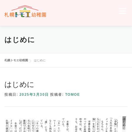
コ
ン
メニュー
テ
ン
ツ
へ
ホーム
トモエについて
トモエの日々
入園のご案内
はじめに
ス
キ
ッ
プ
交通案内
お問い合わせ
トモエメンバーサイトへ
札幌トモエ幼稚園
はじめに
はじめに
投稿日:
2025年3月30日
投稿者:
TOMOE