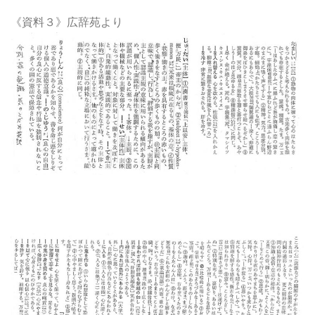
《資料３》広辞苑より