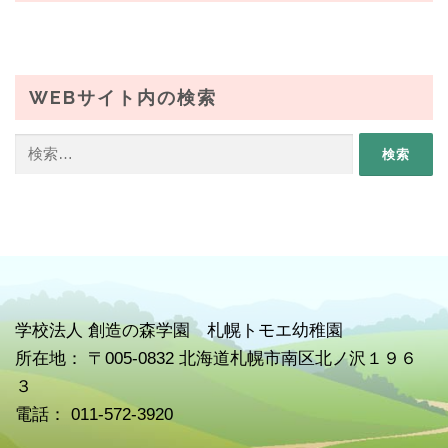
WEBサイト内の検索
検
索:
学校
法人 創造の森学園 札幌トモエ幼稚園
所在地： 〒005-0832 北海道札幌市南区北ノ沢１９６
３
電話： 011-572-3920