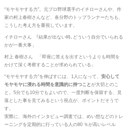
“モヤモヤする力”。元プロ野球選手のイチローさんや、作
家の村上春樹さんなど、各分野のトップランナーたちも、
こうした考え方を重視しています。
イチローさん ｢結果が出ない時､どういう自分でいられる
かが一番大事」
村上 春樹さん 「即座に答えを出すというよりも時間を
かけて深く考察することが求められている」
“モヤモヤする力”を伸ばすには、1人になって、
安心して
モヤモヤに浸れる時間を意識的に持つこと
が大切とのこ
と。5分でも10分でもよいので、一度判断を保留する、見
落とした事を見てみるという視点が、ポイントだそうで
す。
実際に、海外のインタビュー調査では、めい想などのトレ
ーニングを定期的に行っている人の80 ％が高いレベル