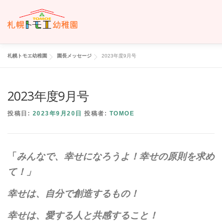
コ
ン
テ
ン
ツ
へ
札幌トモエ幼稚園
園長メッセージ
2023年度9月号
ホーム
トモエについて
トモエの日々
入園のご案内
ス
キ
ッ
2023年度9月号
プ
交通案内
お問い合わせ
トモエメンバーサイトへ
投稿日:
2023年9月20日
投稿者:
TOMOE
「
みんなで、幸せになろうよ！幸せの原則を求め
て！」
幸せは、自分で創造するもの！
幸せは、愛する人と共感すること！