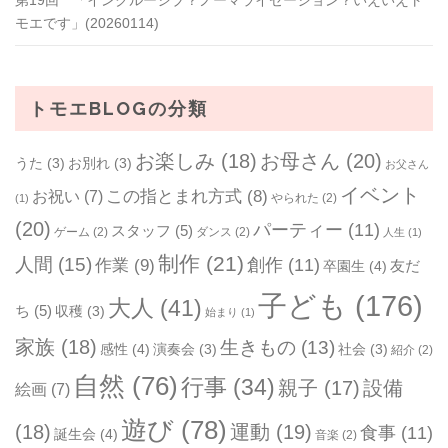
モエです」(20260114)
トモエBLOGの分類
お楽しみ
(18)
お母さん
(20)
うた
(3)
お別れ
(3)
お父さん
イベント
お祝い
(7)
この指とまれ方式
(8)
やられた
(2)
(1)
(20)
パーティー
(11)
スタッフ
(5)
ゲーム
(2)
ダンス
(2)
人生
(1)
制作
(21)
人間
(15)
作業
(9)
創作
(11)
友だ
卒園生
(4)
子ども
(176)
大人
(41)
ち
(5)
収穫
(3)
始まり
(1)
家族
(18)
生きもの
(13)
感性
(4)
演奏会
(3)
社会
(3)
紹介
(2)
自然
(76)
行事
(34)
親子
(17)
設備
絵画
(7)
遊び
(78)
(18)
運動
(19)
食事
(11)
誕生会
(4)
音楽
(2)