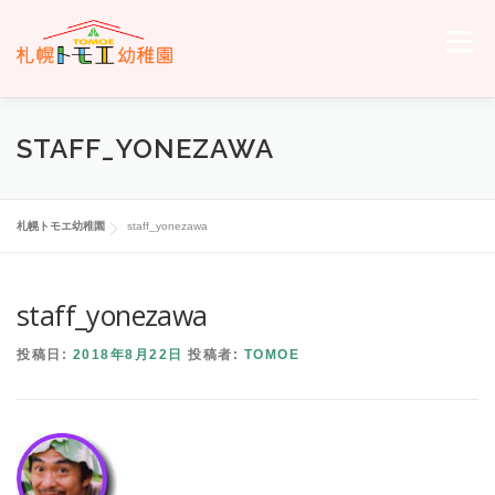
コ
ン
メニュー
テ
ン
ツ
へ
ホーム
トモエについて
トモエの日々
入園のご案内
STAFF_YONEZAWA
ス
キ
ッ
プ
交通案内
お問い合わせ
トモエメンバーサイトへ
札幌トモエ幼稚園
staff_yonezawa
staff_yonezawa
投稿日:
2018年8月22日
投稿者:
TOMOE