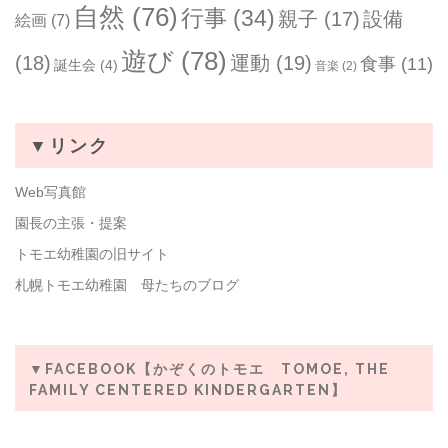
自然
(76)
行事
(34)
親子
(17)
設備
絵画
(7)
遊び
(78)
(18)
運動
(19)
食事
(11)
誕生会
(4)
音楽
(2)
▼リンク
Web写真館
園長の主張・提案
トモエ幼稚園の旧サイト
札幌トモエ幼稚園 母たちのブログ
▼FACEBOOK【かぞくのトモエ TOMOE, THE
FAMILY CENTERED KINDERGARTEN】