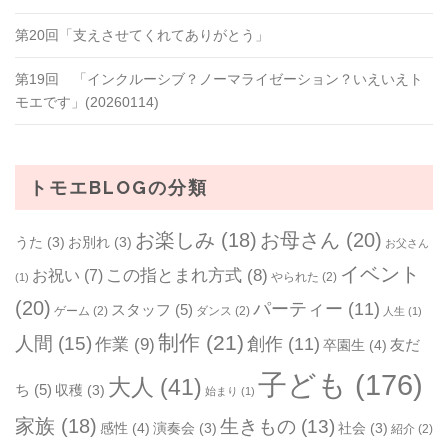
第20回「支えさせてくれてありがとう」
第19回 「インクルーシブ？ノーマライゼーション？いえいえト
モエです」(20260114)
トモエBLOGの分類
お楽しみ
(18)
お母さん
(20)
うた
(3)
お別れ
(3)
お父さん
イベント
お祝い
(7)
この指とまれ方式
(8)
やられた
(2)
(1)
(20)
パーティー
(11)
スタッフ
(5)
ゲーム
(2)
ダンス
(2)
人生
(1)
制作
(21)
人間
(15)
作業
(9)
創作
(11)
友だ
卒園生
(4)
子ども
(176)
大人
(41)
ち
(5)
収穫
(3)
始まり
(1)
家族
(18)
生きもの
(13)
感性
(4)
演奏会
(3)
社会
(3)
紹介
(2)