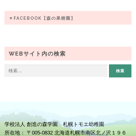
▼FACEBOOK【森の果樹園】
WEBサイト内の検索
検
索:
学校
法人 創造の森学園 札幌トモエ幼稚園
所在地： 〒005-0832 北海道札幌市南区北ノ沢１９６