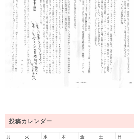
投稿カレンダー
月
火
水
木
金
土
日