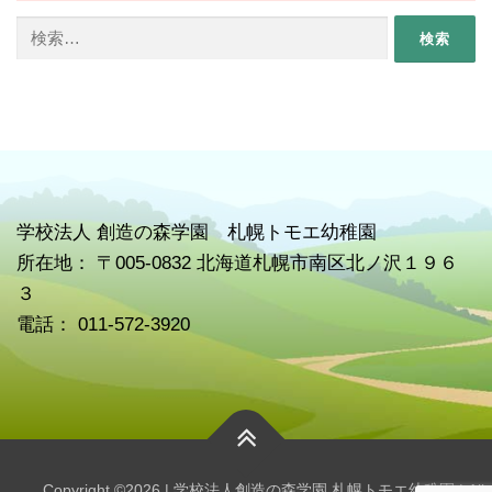
検
索:
学校
法人 創造の森学園 札幌トモエ幼稚園
所在地： 〒005-0832 北海道札幌市南区北ノ沢１９６
３
電話： 011-572-3920
Copyright ©2026 | 学校法人創造の森学園 札幌トモエ幼稚園 | All