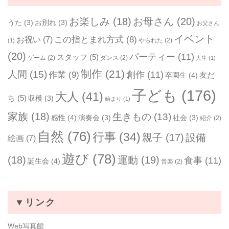
お楽しみ
(18)
お母さん
(20)
うた
(3)
お別れ
(3)
お父さん
イベント
お祝い
(7)
この指とまれ方式
(8)
やられた
(2)
(1)
(20)
パーティー
(11)
スタッフ
(5)
ゲーム
(2)
ダンス
(2)
人生
(1)
制作
(21)
人間
(15)
作業
(9)
創作
(11)
友だ
卒園生
(4)
子ども
(176)
大人
(41)
ち
(5)
収穫
(3)
始まり
(1)
家族
(18)
生きもの
(13)
感性
(4)
演奏会
(3)
社会
(3)
紹介
(2)
自然
(76)
行事
(34)
親子
(17)
設備
絵画
(7)
遊び
(78)
(18)
運動
(19)
食事
(11)
誕生会
(4)
音楽
(2)
▼リンク
Web写真館