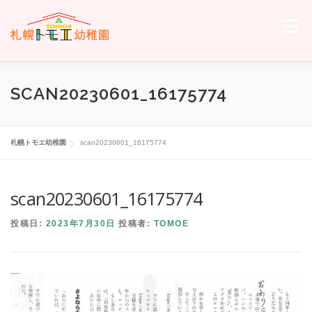
コ
ン
メニュー
テ
ン
ツ
へ
ホーム
トモエについて
トモエの日々
入園のご案内
SCAN20230601_16175774
ス
キ
ッ
プ
交通案内
お問い合わせ
トモエメンバーサイトへ
札幌トモエ幼稚園
scan20230601_16175774
scan20230601_16175774
投稿日:
2023年7月30日
投稿者:
TOMOE