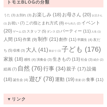
トモエBLOGの分類
お楽しみ
(18)
お母さん
(20)
うた
(3)
お別れ
(3)
お父さん
イベント
お祝い
(7)
この指とまれ方式
(8)
やられた
(2)
(1)
(20)
パーティー
(11)
スタッフ
(5)
ゲーム
(2)
ダンス
(2)
人生
(1)
制作
(21)
人間
(15)
作業
(9)
創作
(11)
友だ
卒園生
(4)
子ども
(176)
大人
(41)
ち
(5)
収穫
(3)
始まり
(1)
家族
(18)
生きもの
(13)
感性
(4)
演奏会
(3)
社会
(3)
紹介
(2)
自然
(76)
行事
(34)
親子
(17)
設備
絵画
(7)
遊び
(78)
(18)
運動
(19)
食事
(11)
誕生会
(4)
音楽
(2)
▼リンク