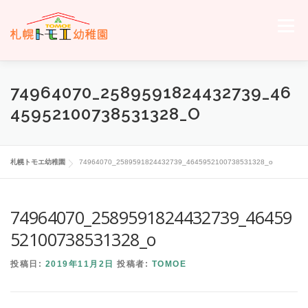
コ
ン
メニュー
テ
ン
ツ
へ
ホーム
トモエについて
トモエの日々
入園のご案内
74964070_2589591824432739_46
ス
キ
45952100738531328_O
ッ
プ
交通案内
お問い合わせ
トモエメンバーサイトへ
札幌トモエ幼稚園
74964070_2589591824432739_4645952100738531328_o
74964070_2589591824432739_46459
52100738531328_o
投稿日:
2019年11月2日
投稿者:
TOMOE